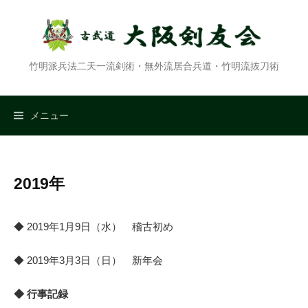
コ
ン
テ
ン
竹明派兵法二天一流剣術・無外流居合兵道・竹明流抜刀術
ツ
へ
ス
検
メニュー
キ
ッ
索:
プ
2019年
◆ 2019年1月9日（水） 稽古初め
◆ 2019年3月3日（日） 新年会
◆ 行事記録