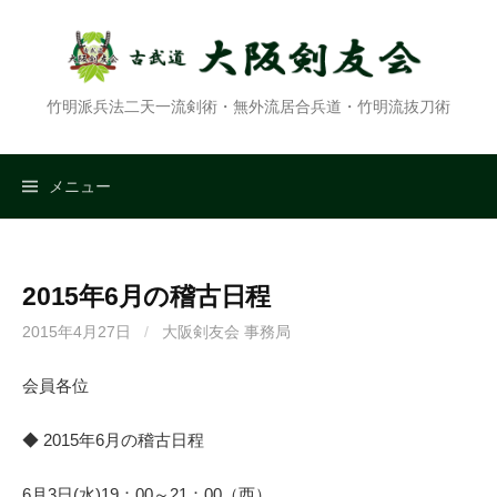
コ
ン
テ
ン
竹明派兵法二天一流剣術・無外流居合兵道・竹明流抜刀術
ツ
へ
ス
検
メニュー
キ
ッ
索:
プ
2015年6月の稽古日程
2015年4月27日
/
大阪剣友会 事務局
会員各位
◆ 2015年6月の稽古日程
6月3日(水)19：00～21：00（西）