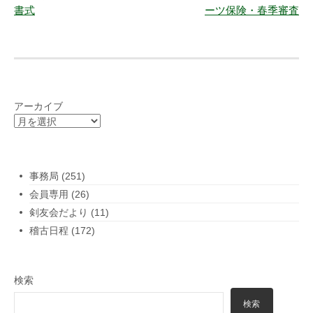
稿
書式
ーツ保険・春季審査
ナ
ビ
ゲ
ー
アーカイブ
シ
ョ
ン
事務局
(251)
会員専用
(26)
剣友会だより
(11)
稽古日程
(172)
検索
検索