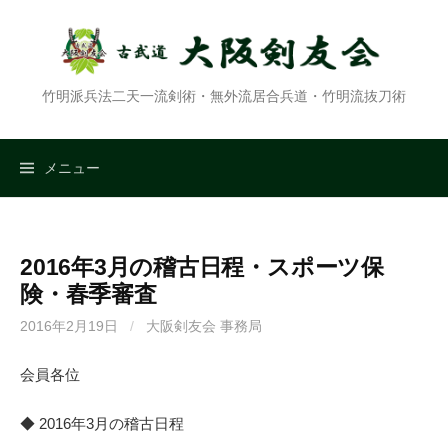
コ
ン
テ
ン
竹明派兵法二天一流剣術・無外流居合兵道・竹明流抜刀術
ツ
へ
ス
検
メニュー
キ
ッ
索:
プ
2016年3月の稽古日程・スポーツ保
険・春季審査
2016年2月19日
/
大阪剣友会 事務局
会員各位
◆ 2016年3月の稽古日程