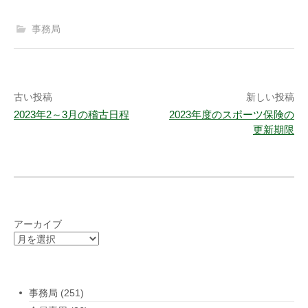
事務局
投
古い投稿
新しい投稿
2023年2～3月の稽古日程
2023年度のスポーツ保険の
稿
更新期限
ナ
ビ
ゲ
ー
アーカイブ
シ
ョ
ン
事務局
(251)