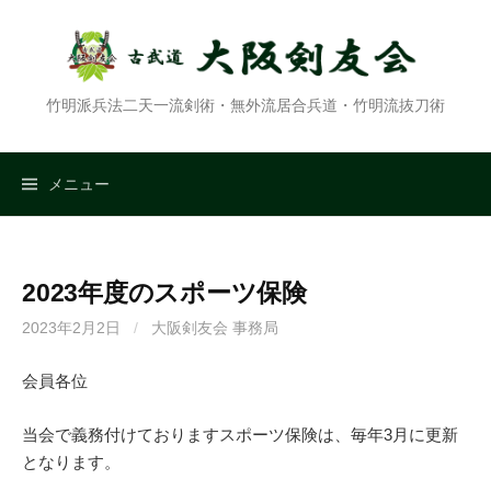
コ
ン
テ
ン
竹明派兵法二天一流剣術・無外流居合兵道・竹明流抜刀術
ツ
へ
ス
検
メニュー
キ
ッ
索:
プ
2023年度のスポーツ保険
2023年2月2日
/
大阪剣友会 事務局
会員各位
当会で義務付けておりますスポーツ保険は、毎年3月に更新
となります。